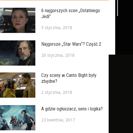
6 najgorszych scen „Ostatniego
Jedi”
5 stycznia, 2018
Najgorsze „Star Wars”? Część 2
26 stycznia, 2018
Czy sceny w Canto Bight były
zbędne?
2 stycznia, 2018
A gdzie ogłuszacz, sens i logika?
23 kwietnia, 2017