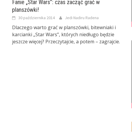
Fanie „Star Wars”: czas zacząć grać w
planszówki!
30 października 2014
Jedi Nadiru Radena
Dlaczego warto grać w planszówki, bitewniaki i
karcianki „Star Wars”, których niedługo będzie
jeszcze więcej? Przeczytajcie, a potem – zagrajcie.