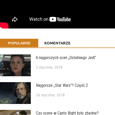
POPULARNE
KOMENTARZE
6 najgorszych scen „Ostatniego Jedi”
5 stycznia, 2018
Najgorsze „Star Wars”? Część 2
26 stycznia, 2018
Czy sceny w Canto Bight były zbędne?