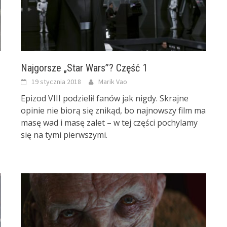
Najgorsze „Star Wars”? Część 1
19 stycznia 2018
Marik Vao
Epizod VIII podzielił fanów jak nigdy. Skrajne
opinie nie biorą się znikąd, bo najnowszy film ma
masę wad i masę zalet – w tej części pochylamy
się na tymi pierwszymi.