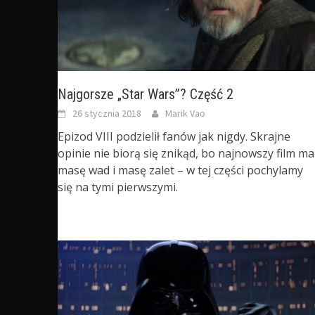
Najgorsze „Star Wars”? Część 2
26 stycznia 2018
Marik Vao
Epizod VIII podzielił fanów jak nigdy. Skrajne
opinie nie biorą się znikąd, bo najnowszy film ma
masę wad i masę zalet – w tej części pochylamy
się na tymi pierwszymi.