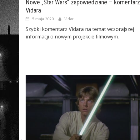
Nowe „Star Wars” zapowiedziane – komentarz
Vidara
5 maja 2020
Vidar
Szybki komentarz Vidara na temat wczorajszej
informacji o nowym projekcie filmowym.