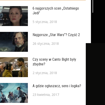
6 najgorszych scen „Ostatniego
Jedi”
5 stycznia, 2018
Najgorsze „Star Wars”? Część 2
26 stycznia, 2018
Czy sceny w Canto Bight były
zbędne?
2 stycznia, 2018
A gdzie ogłuszacz, sens i logika?
23 kwietnia, 2017