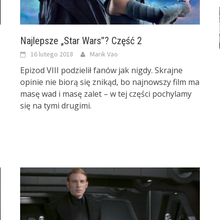
Najlepsze „Star Wars”? Część 2
16 lutego 2018
Marik Vao
Epizod VIII podzielił fanów jak nigdy. Skrajne
opinie nie biorą się znikąd, bo najnowszy film ma
masę wad i masę zalet – w tej części pochylamy
się na tymi drugimi.