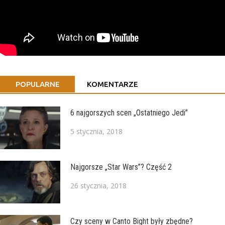
POPULARNE
KOMENTARZE
6 najgorszych scen „Ostatniego Jedi”
5 stycznia, 2018
Najgorsze „Star Wars”? Część 2
26 stycznia, 2018
Czy sceny w Canto Bight były zbędne?