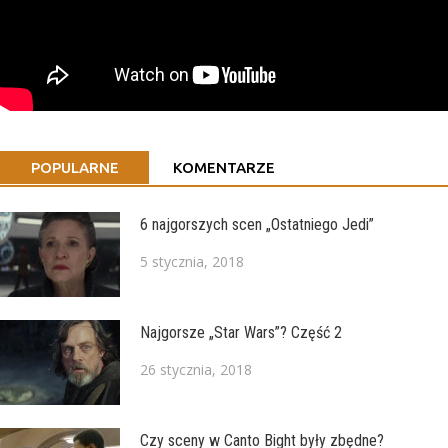
POPULARNE
KOMENTARZE
6 najgorszych scen „Ostatniego Jedi”
5 stycznia, 2018
Najgorsze „Star Wars”? Część 2
26 stycznia, 2018
Czy sceny w Canto Bight były zbędne?