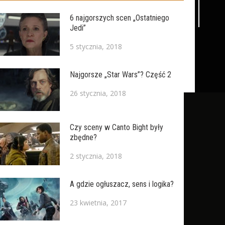
6 najgorszych scen „Ostatniego
Jedi”
5 stycznia, 2018
Najgorsze „Star Wars”? Część 2
26 stycznia, 2018
Czy sceny w Canto Bight były
zbędne?
2 stycznia, 2018
A gdzie ogłuszacz, sens i logika?
23 kwietnia, 2017