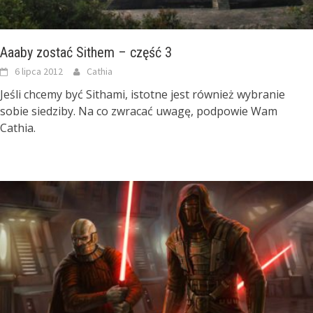
Aaaby zostać Sithem – część 3
6 lipca 2012
Cathia
Jeśli chcemy być Sithami, istotne jest również wybranie
sobie siedziby. Na co zwracać uwagę, podpowie Wam
Cathia.