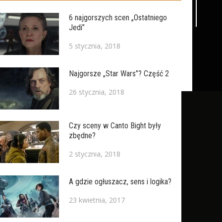
6 najgorszych scen „Ostatniego
Jedi”
5 stycznia, 2018
Najgorsze „Star Wars”? Część 2
26 stycznia, 2018
Czy sceny w Canto Bight były
zbędne?
2 stycznia, 2018
A gdzie ogłuszacz, sens i logika?
23 kwietnia, 2017