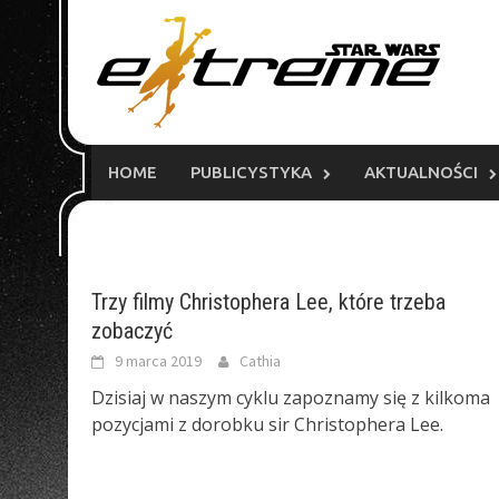
Skip
to
content
HOME
PUBLICYSTYKA
AKTUALNOŚCI
Trzy filmy Christophera Lee, które trzeba
zobaczyć
9 marca 2019
Cathia
Dzisiaj w naszym cyklu zapoznamy się z kilkoma
pozycjami z dorobku sir Christophera Lee.