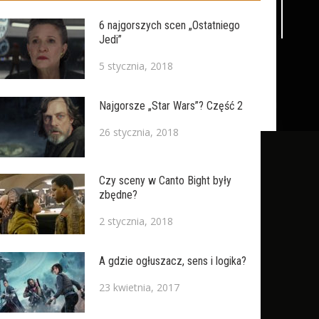
6 najgorszych scen „Ostatniego
Jedi”
5 stycznia, 2018
Najgorsze „Star Wars”? Część 2
26 stycznia, 2018
Czy sceny w Canto Bight były
zbędne?
2 stycznia, 2018
A gdzie ogłuszacz, sens i logika?
23 kwietnia, 2017