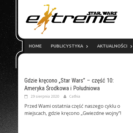
Skip
to
content
HOME
PUBLICYSTYKA
AKTUALNOŚCI
Gdzie kręcono „Star Wars” – część 10:
Ameryka Środkowa i Południowa
29 sierpnia 2020
Cathia
Przed Wami ostatnia część naszego cyklu o
miejscach, gdzie kręcono „Gwiezdne wojny”!