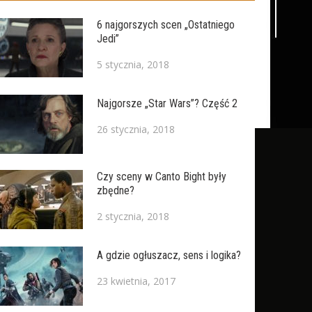
6 najgorszych scen „Ostatniego
Jedi”
5 stycznia, 2018
Najgorsze „Star Wars”? Część 2
26 stycznia, 2018
Czy sceny w Canto Bight były
zbędne?
2 stycznia, 2018
A gdzie ogłuszacz, sens i logika?
23 kwietnia, 2017