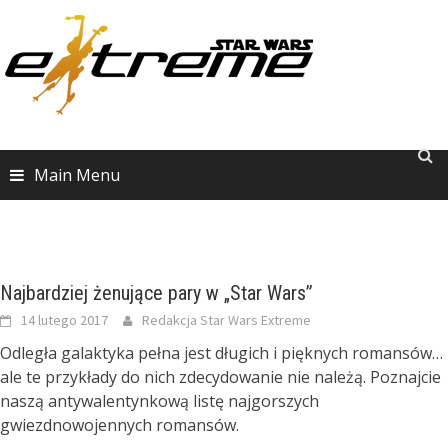
Skip
to
content
Main Menu
Najbardziej żenujące pary w „Star Wars”
14 lutego 2017
Redakcja Star Wars Extreme
Odległa galaktyka pełna jest długich i pięknych romansów…
ale te przykłady do nich zdecydowanie nie należą. Poznajcie
naszą antywalentynkową listę najgorszych
gwiezdnowojennych romansów.