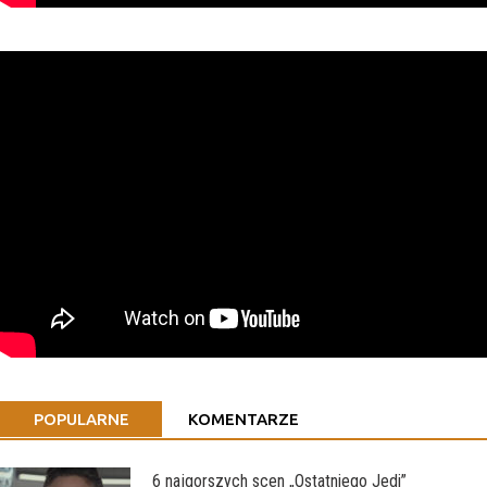
POPULARNE
KOMENTARZE
6 najgorszych scen „Ostatniego Jedi”