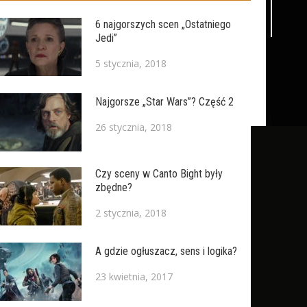
6 najgorszych scen „Ostatniego
Jedi”
5 stycznia, 2018
Najgorsze „Star Wars”? Część 2
26 stycznia, 2018
Czy sceny w Canto Bight były
zbędne?
2 stycznia, 2018
A gdzie ogłuszacz, sens i logika?
23 kwietnia, 2017