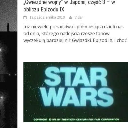
„Gwiezdne wojny” w Japonii, część 3 – w
obliczu Epizodu IX
12 października 2019
Vidar
Już niewiele ponad dwa i pół miesiąca dzieli nas
od dnia, którego nadejścia rzesze fanów
wyczekują bardziej niż Gwiazdki. Epizod IX. I choć