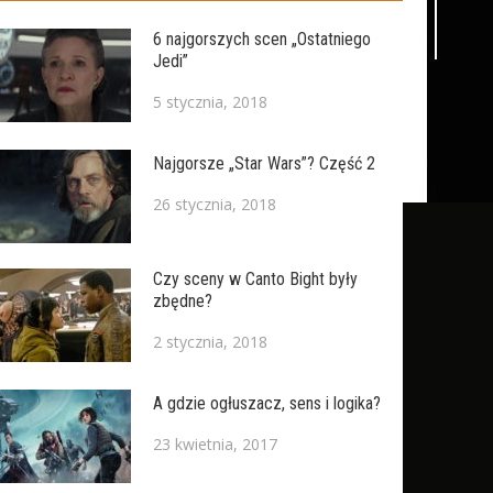
6 najgorszych scen „Ostatniego
Jedi”
5 stycznia, 2018
Najgorsze „Star Wars”? Część 2
26 stycznia, 2018
Czy sceny w Canto Bight były
zbędne?
2 stycznia, 2018
A gdzie ogłuszacz, sens i logika?
23 kwietnia, 2017