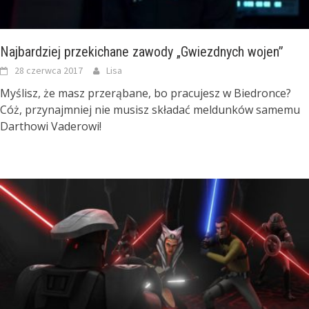
Najbardziej przekichane zawody „Gwiezdnych wojen”
28 czerwca 2017
Lisa
Myślisz, że masz przerąbane, bo pracujesz w Biedronce?
Cóż, przynajmniej nie musisz składać meldunków samemu
Darthowi Vaderowi!