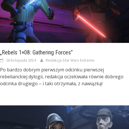
„Rebels 1×08: Gathering Forces”
26 listopada 2014
Redakcja Star Wars Extreme
Po bardzo dobrym pierwszym odcinku pierwszej
rebelianckiej dylogii, redakcja oczekiwała równie dobrego
odcinka drugiego – i taki otrzymała, z nawiązką!