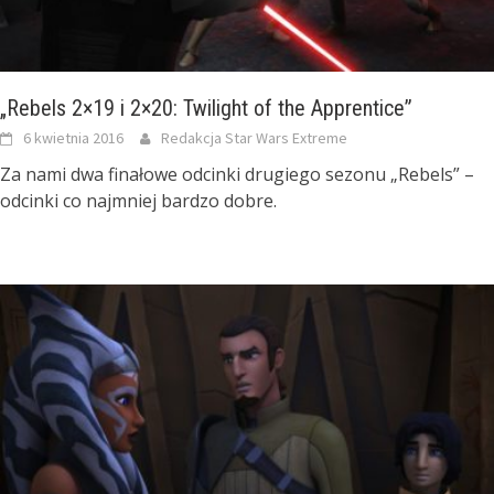
„Rebels 2×19 i 2×20: Twilight of the Apprentice”
6 kwietnia 2016
Redakcja Star Wars Extreme
Za nami dwa finałowe odcinki drugiego sezonu „Rebels” –
odcinki co najmniej bardzo dobre.