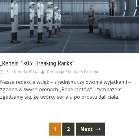
„Rebels 1×05: Breaking Ranks”
5 listopada 2014
Redakcja Star Wars Extreme
Nasza redakcja wciąż – z jednym, czy dwoma wyjątkami –
zgodna w swych ocenach „Rebeliantów”. I tym razem
zgadzamy się, że twórcy serialu po prostu dali ciała.
Posts
1
2
Next
navigation