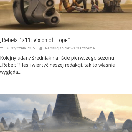
„Rebels 1×11: Vision of Hope”
30 stycznia 2015
Redakcja Star Wars Extreme
Kolejny udany średniak na liście pierwszego sezonu
„Rebels”? Jeśli wierzyć naszej redakcji, tak to właśnie
wygląda…