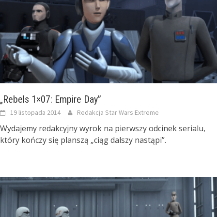
„Rebels 1×07: Empire Day”
19 listopada 2014
Redakcja Star Wars Extreme
Wydajemy redakcyjny wyrok na pierwszy odcinek serialu,
który kończy się planszą „ciąg dalszy nastąpi”.