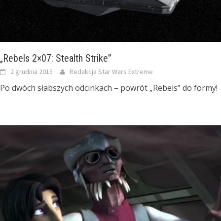
„Rebels 2×07: Stealth Strike”
2 grudnia 2015
Redakcja Star Wars Extreme
Po dwóch słabszych odcinkach – powrót „Rebels” do formy!