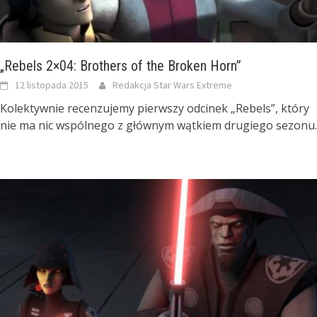
„Rebels 2×04: Brothers of the Broken Horn”
12 listopada 2015
Redakcja Star Wars Extreme
Kolektywnie recenzujemy pierwszy odcinek „Rebels”, który
nie ma nic wspólnego z głównym wątkiem drugiego sezonu.