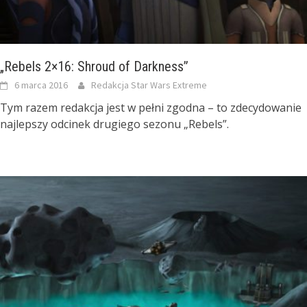
„Rebels 2×16: Shroud of Darkness”
6 marca 2016
Redakcja Star Wars Extreme
Tym razem redakcja jest w pełni zgodna – to zdecydowanie
najlepszy odcinek drugiego sezonu „Rebels”.