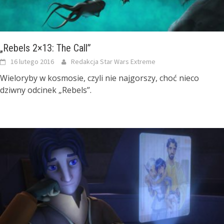
„Rebels 2×13: The Call”
16 lutego 2016
Redakcja Star Wars Extreme
Wieloryby w kosmosie, czyli nie najgorszy, choć nieco
dziwny odcinek „Rebels”.