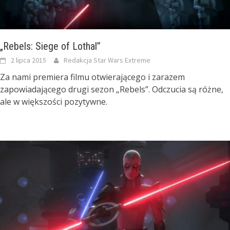
„Rebels: Siege of Lothal”
2 lipca 2015
Redakcja Star Wars Extreme
Za nami premiera filmu otwierającego i zarazem
zapowiadającego drugi sezon „Rebels”. Odczucia są różne,
ale w większości pozytywne.