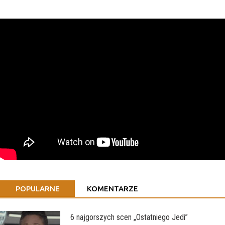
POPULARNE
KOMENTARZE
6 najgorszych scen „Ostatniego Jedi”