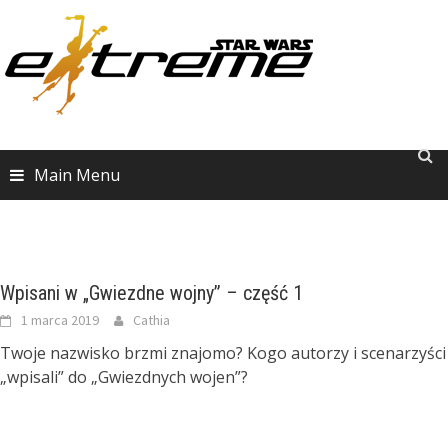
Skip
to
content
Main Menu
Wpisani w „Gwiezdne wojny” – część 1
1 marca 2019
Cathia
Twoje nazwisko brzmi znajomo? Kogo autorzy i scenarzyści
„wpisali” do „Gwiezdnych wojen”?