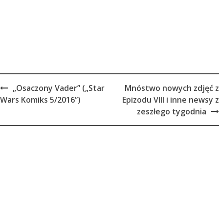
Post
„Osaczony Vader” („Star
Mnóstwo nowych zdjęć z
navigation
Wars Komiks 5/2016”)
Epizodu VIII i inne newsy z
zeszłego tygodnia