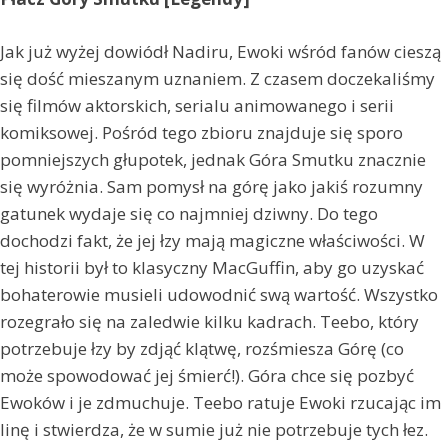
Jak już wyżej dowiódł Nadiru, Ewoki wśród fanów cieszą
się dość mieszanym uznaniem. Z czasem doczekaliśmy
się filmów aktorskich, serialu animowanego i serii
komiksowej. Pośród tego zbioru znajduje się sporo
pomniejszych głupotek, jednak Góra Smutku znacznie
się wyróżnia. Sam pomysł na górę jako jakiś rozumny
gatunek wydaje się co najmniej dziwny. Do tego
dochodzi fakt, że jej łzy mają magiczne właściwości. W
tej historii był to klasyczny MacGuffin, aby go uzyskać
bohaterowie musieli udowodnić swą wartość. Wszystko
rozegrało się na zaledwie kilku kadrach. Teebo, który
potrzebuje łzy by zdjąć klątwę, rozśmiesza Górę (co
może spowodować jej śmierć!). Góra chce się pozbyć
Ewoków i je zdmuchuje. Teebo ratuje Ewoki rzucając im
linę i stwierdza, że w sumie już nie potrzebuje tych łez.