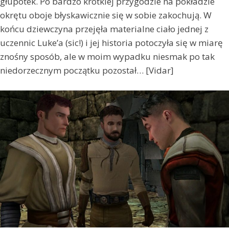
głupotek. Po bardzo krótkiej przygodzie na pokładzie
okrętu oboje błyskawicznie się w sobie zakochują. W
końcu dziewczyna przejęła materialne ciało jednej z
uczennic Luke’a (sic!) i jej historia potoczyła się w miarę
znośny sposób, ale w moim wypadku niesmak po tak
niedorzecznym początku pozostał… [Vidar]