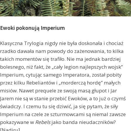
Ewoki pokonują Imperium
Klasyczna Trylogia nigdy nie była doskonała i chociaż
rzadko dawała nam powody do zażenowania, to kilka
takich momentów się trafiło. Nie ma jednak bardziej
bolesnego, niż fakt, że „cały legion najlepszych wojsk”
Imperium, cytując samego Imperatora, został pobity
przez kilku Rebeliantów i „morderczą hordę” małych
misiów. Nawet prequele ze swoją masą głupot i Jar
Jarem nie są w stanie przebić Ewoków, a to już o czymś
świadczy. I czemu tu się dziwić, ja się pytam, że siły
Imperium na czele ze szturmowcami są niemal zawsze
pokazywane w
Rebels
jako banda nieudaczników?
[Nadiru]