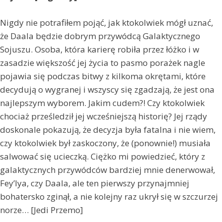
Nigdy nie potrafiłem pojąć, jak ktokolwiek mógł uznać,
że Daala będzie dobrym przywódcą Galaktycznego
Sojuszu. Osoba, która karierę robiła przez łóżko i w
zasadzie większość jej życia to pasmo porażek nagle
pojawia się podczas bitwy z kilkoma okrętami, które
decydują o wygranej i wszyscy się zgadzają, że jest ona
najlepszym wyborem. Jakim cudem?! Czy ktokolwiek
chociaż prześledził jej wcześniejszą historię? Jej rządy
doskonale pokazują, że decyzja była fatalna i nie wiem,
czy ktokolwiek był zaskoczony, że (ponownie!) musiała
salwować się ucieczką. Ciężko mi powiedzieć, który z
galaktycznych przywódców bardziej mnie denerwował,
Fey’lya, czy Daala, ale ten pierwszy przynajmniej
bohatersko zginął, a nie kolejny raz ukrył się w szczurzej
norze… [Jedi Przemo]