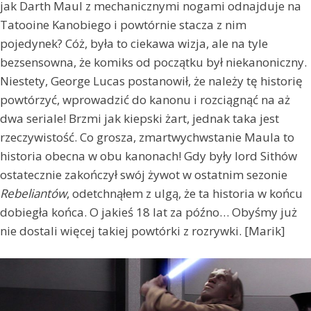
jak Darth Maul z mechanicznymi nogami odnajduje na
Tatooine Kanobiego i powtórnie stacza z nim
pojedynek? Cóż, była to ciekawa wizja, ale na tyle
bezsensowna, że komiks od początku był niekanoniczny.
Niestety, George Lucas postanowił, że należy tę historię
powtórzyć, wprowadzić do kanonu i rozciągnąć na aż
dwa seriale! Brzmi jak kiepski żart, jednak taka jest
rzeczywistość. Co grosza, zmartwychwstanie Maula to
historia obecna w obu kanonach! Gdy były lord Sithów
ostatecznie zakończył swój żywot w ostatnim sezonie
Rebeliantów
, odetchnąłem z ulgą, że ta historia w końcu
dobiegła końca. O jakieś 18 lat za późno… Obyśmy już
nie dostali więcej takiej powtórki z rozrywki. [Marik]