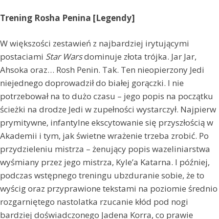
Trening Rosha Penina [Legendy]
W większości zestawień z najbardziej irytującymi
postaciami
Star Wars
dominuje złota trójka. Jar Jar,
Ahsoka oraz… Rosh Penin. Tak. Ten nieopierzony Jedi
niejednego doprowadził do białej gorączki. I nie
potrzebował na to dużo czasu – jego popis na początku
ścieżki na drodze Jedi w zupełności wystarczył. Najpierw
prymitywne, infantylne ekscytowanie się przyszłością w
Akademii i tym, jak świetne wrażenie trzeba zrobić. Po
przydzieleniu mistrza – żenujący popis wazeliniarstwa
wyśmiany przez jego mistrza, Kyle’a Katarna. I później,
podczas wstępnego treningu ubzduranie sobie, że to
wyścig oraz przyprawione tekstami na poziomie średnio
rozgarniętego nastolatka rzucanie kłód pod nogi
bardziej doświadczonego Jadena Korra, co prawie