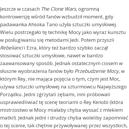
Jeszcze w czasach
The Clone Wars
, ogromną
kontrowersję wśród fanów wzbudził moment, gdy
padawanka Ahsoka Tano użyła sztuczki umysłowej.
Wielu postrzegało tę technikę Mocy jako wyraz kunsztu
w posługiwaniu się metodami Jedi. Potem przyszli
Rebelianci
i Ezra, który też bardzo szybko zaczął
stosować sztuczki umysłowe, nawet w bardzo
zaawansowany sposób. Jednak ostatecznym ciosem w
słuszne wyobrażenia fanów było
Przebudzenie Mocy
, w
którym Rey, nie mająca pojęcia o tym, czym jest Moc,
używa sztuczki umysłowej na szturmowcu Najwyższego
Porządku. Jedni zgrzytali zębami, inni próbowali
usprawiedliwiać tę scenę teoriami o Rey Kenobi (która
mistrzostwo w Mocy miałaby chyba wyssać z mlekiem
matki!). Jednak jedni i drudzy chyba woleliby zapomnieć
o tej scenie, tak chętnie przywoływanej przez wszystkich,