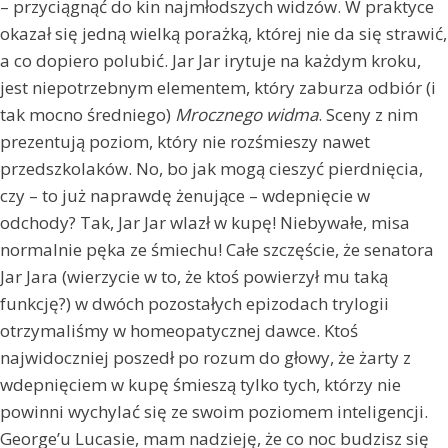
– przyciągnąć do kin najmłodszych widzów. W praktyce
okazał się jedną wielką porażką, której nie da się strawić,
a co dopiero polubić. Jar Jar irytuje na każdym kroku,
jest niepotrzebnym elementem, który zaburza odbiór (i
tak mocno średniego)
Mrocznego widma
. Sceny z nim
prezentują poziom, który nie rozśmieszy nawet
przedszkolaków. No, bo jak mogą cieszyć pierdnięcia,
czy – to już naprawdę żenujące – wdepnięcie w
odchody? Tak, Jar Jar wlazł w kupę! Niebywałe, misa
normalnie pęka ze śmiechu! Całe szczęście, że senatora
Jar Jara (wierzycie w to, że ktoś powierzył mu taką
funkcję?) w dwóch pozostałych epizodach trylogii
otrzymaliśmy w homeopatycznej dawce. Ktoś
najwidoczniej poszedł po rozum do głowy, że żarty z
wdepnięciem w kupę śmieszą tylko tych, którzy nie
powinni wychylać się ze swoim poziomem inteligencji.
George’u Lucasie, mam nadzieję, że co noc budzisz się