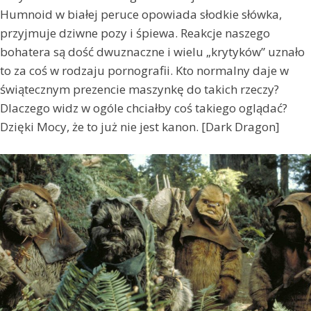
Humnoid w białej peruce opowiada słodkie słówka,
przyjmuje dziwne pozy i śpiewa. Reakcje naszego
bohatera są dość dwuznaczne i wielu „krytyków” uznało
to za coś w rodzaju pornografii. Kto normalny daje w
świątecznym prezencie maszynkę do takich rzeczy?
Dlaczego widz w ogóle chciałby coś takiego oglądać?
Dzięki Mocy, że to już nie jest kanon. [Dark Dragon]