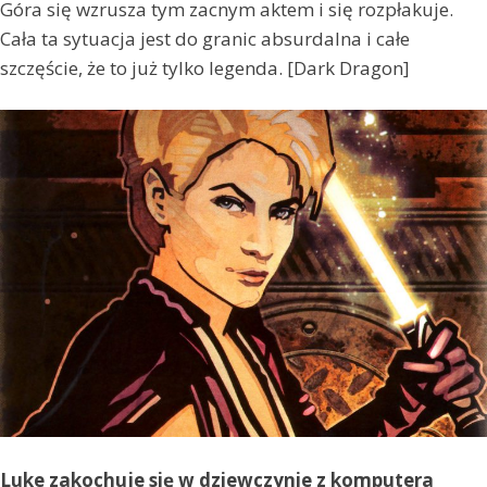
Góra się wzrusza tym zacnym aktem i się rozpłakuje.
Cała ta sytuacja jest do granic absurdalna i całe
szczęście, że to już tylko legenda. [Dark Dragon]
Luke zakochuje się w dziewczynie z komputera