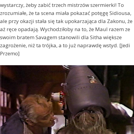
wystarczy, żeby zabić trzech mistrzów szermierki! To
zrozumiałe, że ta scena miała pokazać potęgę Sidiousa,
ale przy okazji stała się tak upokarzająca dla Zakonu, że
aż ręce opadają. Wychodziłoby na to, że Maul razem ze
swoim bratem Savagem stanowili dla Sitha większe
zagrożenie, niż ta trójka, a to już naprawdę wstyd. [Jedi
Przemo]