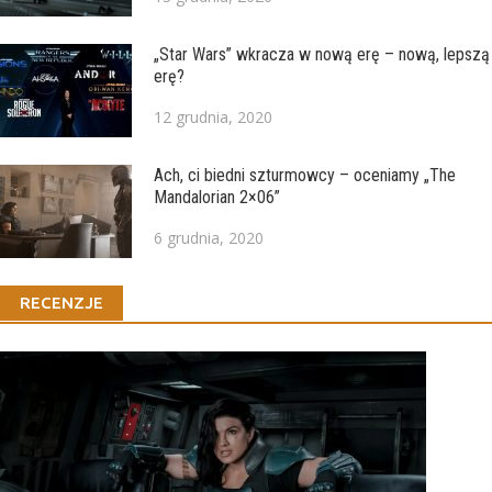
„Star Wars” wkracza w nową erę – nową, lepszą
erę?
12 grudnia, 2020
Ach, ci biedni szturmowcy – oceniamy „The
Mandalorian 2×06”
6 grudnia, 2020
RECENZJE