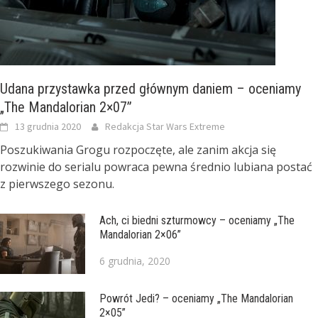
Udana przystawka przed głównym daniem – oceniamy
„The Mandalorian 2×07”
13 grudnia 2020
Redakcja Star Wars Extreme
Poszukiwania Grogu rozpoczęte, ale zanim akcja się
rozwinie do serialu powraca pewna średnio lubiana postać
z pierwszego sezonu.
Ach, ci biedni szturmowcy – oceniamy „The
Mandalorian 2×06”
6 grudnia, 2020
Powrót Jedi? – oceniamy „The Mandalorian
2×05”