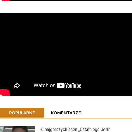
POPULARNE
KOMENTARZE
6 najgorszych scen „Ostatniego Jedi”