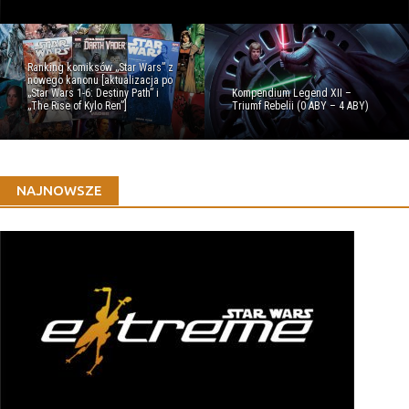
Ranking komiksów „Star Wars” z
nowego kanonu [aktualizacja po
„Star Wars 1-6: Destiny Path” i
Kompendium Legend XII –
„The Rise of Kylo Ren”]
Triumf Rebelii (0 ABY – 4 ABY)
NAJNOWSZE