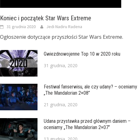
Koniec i początek Star Wars Extreme
31 grudnia 2020
Jedi Nadiru Radena
Ogłoszenie dotyczące przyszłości Star Wars Extreme.
Gwiezdnowojenne Top 10 w 2020 roku
31 grudnia, 2020
Festiwal fanserwisu, ale czy udany? – oceniamy
„The Mandalorian 2×08”
21 grudnia, 2020
Udana przystawka przed głównym daniem –
oceniamy „The Mandalorian 2×07”
13 grudnia, 2020