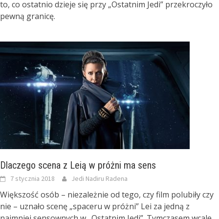
to, co ostatnio dzieje się przy „Ostatnim Jedi” przekroczyło
pewną granicę.
Dlaczego scena z Leią w próżni ma sens
7 stycznia 2018
Jedi Nadiru Radena
Większość osób – niezależnie od tego, czy film polubiły czy
nie – uznało scenę „spaceru w próżni” Lei za jedną z
najmniej sensownych w „Ostatnim Jedi”. Tymczasem wcale