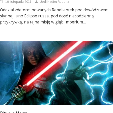
19 listopada 2011
Jedi Nadiru Radena
Oddział zdeterminowanych Rebeliantek pod dowództwem
słynnej Juno Eclipse rusza, pod dość niecodzienną
przykrywką, na tajną misję w głąb Imperium…