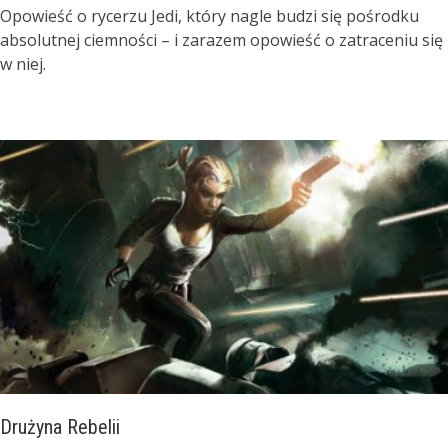
Opowieść o rycerzu Jedi, który nagle budzi się pośrodku
absolutnej ciemności – i zarazem opowieść o zatraceniu się
w niej.
Drużyna Rebelii