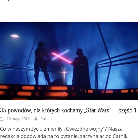
35 powodów, dla których kochamy „Star Wars” – część 1
20 maja 2012
Cathia
Co w naszym życiu zmieniły „Gwiezdne wojny”? Nasza
redakcja odpowiada na to pytanie, zaczynając od Cathii.