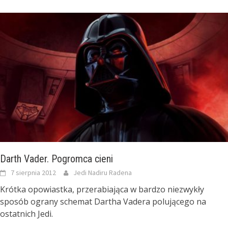
Darth Vader. Pogromca cieni
7 sierpnia 2012
Jedi Nadiru Radena
Krótka opowiastka, przerabiająca w bardzo niezwykły
sposób ograny schemat Dartha Vadera polującego na
ostatnich Jedi.