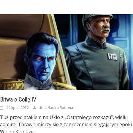
Bitwa o Collę IV
10 lipca 2012
Jedi Nadiru Radena
Tuż przed atakiem na Ukio z „Ostatniego rozkazu”, wielki
admirał Thrawn mierzy się z zagrożeniem sięgającym epoki
Wojen Klonów…