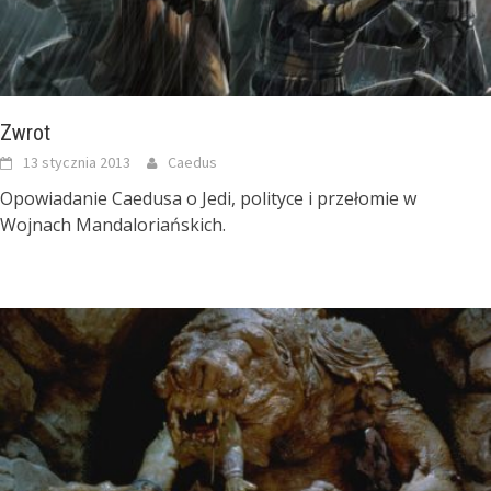
Zwrot
13 stycznia 2013
Caedus
Opowiadanie Caedusa o Jedi, polityce i przełomie w
Wojnach Mandaloriańskich.