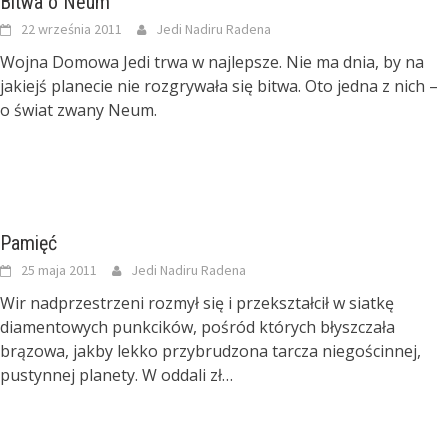
Bitwa o Neum
22 września 2011
Jedi Nadiru Radena
Wojna Domowa Jedi trwa w najlepsze. Nie ma dnia, by na
jakiejś planecie nie rozgrywała się bitwa. Oto jedna z nich –
o świat zwany Neum.
Pamięć
25 maja 2011
Jedi Nadiru Radena
Wir nadprzestrzeni rozmył się i przekształcił w siatkę
diamentowych punkcików, pośród których błyszczała
brązowa, jakby lekko przybrudzona tarcza niegościnnej,
pustynnej planety. W oddali zł…