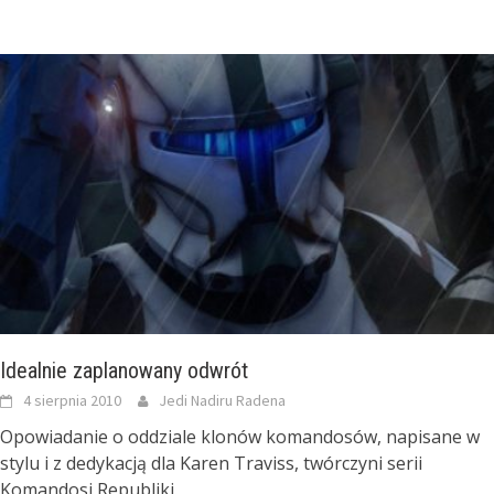
Idealnie zaplanowany odwrót
4 sierpnia 2010
Jedi Nadiru Radena
Opowiadanie o oddziale klonów komandosów, napisane w
stylu i z dedykacją dla Karen Traviss, twórczyni serii
Komandosi Republiki.