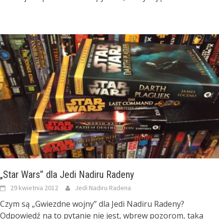
„Star Wars” dla Jedi Nadiru Radeny
29 kwietnia 2012
Jedi Nadiru Radena
Czym są „Gwiezdne wojny” dla Jedi Nadiru Radeny?
Odpowiedź na to pytanie nie jest, wbrew pozorom, taka