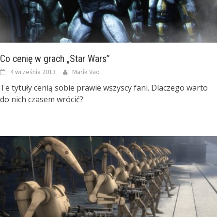
Co cenię w grach „Star Wars”
4 września 2013
Marik Vao
Te tytuły cenią sobie prawie wszyscy fani. Dlaczego warto
do nich czasem wrócić?