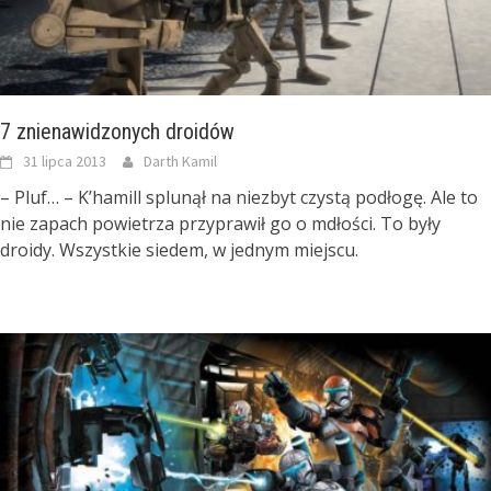
7 znienawidzonych droidów
31 lipca 2013
Darth Kamil
– Pluf… – K’hamill splunął na niezbyt czystą podłogę. Ale to
nie zapach powietrza przyprawił go o mdłości. To były
droidy. Wszystkie siedem, w jednym miejscu.