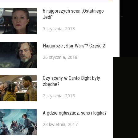
6 najgorszych scen „Ostatniego
Jedi”
5 stycznia, 2018
Najgorsze „Star Wars”? Część 2
26 stycznia, 2018
Czy sceny w Canto Bight były
zbędne?
2 stycznia, 2018
A gdzie ogłuszacz, sens i logika?
23 kwietnia, 2017