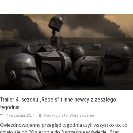
Trailer 4. sezonu „Rebels” i inne newsy z zeszłego
tygodnia
4 września 2017
Redakcja Star Wars Extreme
Gwiezdnowojenny przegląd tygodnia czyli wszystko to, co
działo się od 28 sierpnia do 3 września w świecie „Star