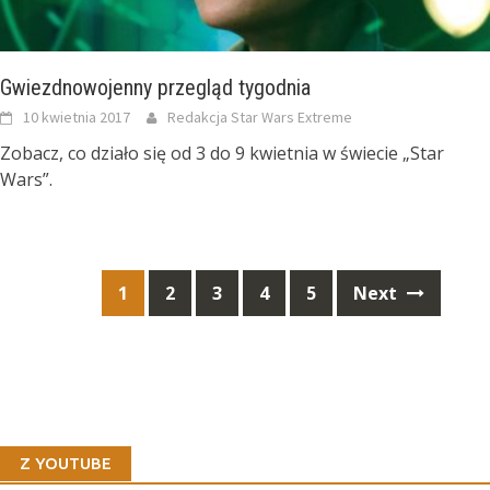
Gwiezdnowojenny przegląd tygodnia
10 kwietnia 2017
Redakcja Star Wars Extreme
Zobacz, co działo się od 3 do 9 kwietnia w świecie „Star
Wars”.
Posts
1
2
3
4
5
Next
navigation
Z YOUTUBE