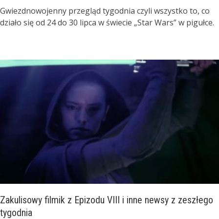
Gwiezdnowojenny przegląd tygodnia czyli wszystko to, co
działo się od 24 do 30 lipca w świecie „Star Wars” w pigułce.
Zakulisowy filmik z Epizodu VIII i inne newsy z zeszłego
tygodnia