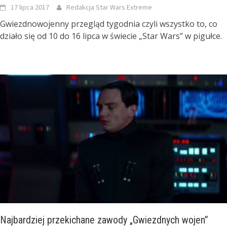
17 lipca 2017
Redakcja Star Wars Extreme
Gwiezdnowojenny przegląd tygodnia czyli wszystko to, co
działo się od 10 do 16 lipca w świecie „Star Wars” w pigułce.
Najbardziej przekichane zawody „Gwiezdnych wojen”