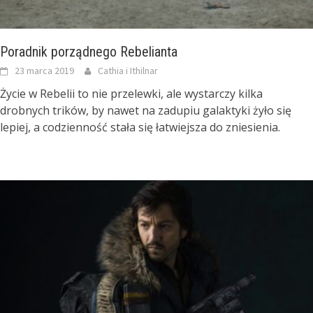
Poradnik porządnego Rebelianta
23 marca 2019
Cathia i Ithilnar
Życie w Rebelii to nie przelewki, ale wystarczy kilka
drobnych trików, by nawet na zadupiu galaktyki żyło się
lepiej, a codzienność stała się łatwiejsza do zniesienia.