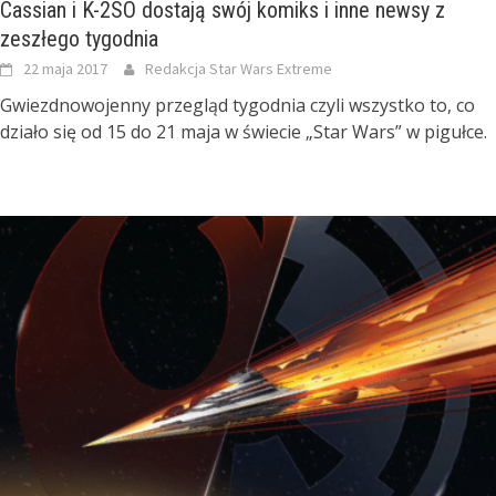
Cassian i K-2SO dostają swój komiks i inne newsy z
zeszłego tygodnia
22 maja 2017
Redakcja Star Wars Extreme
Gwiezdnowojenny przegląd tygodnia czyli wszystko to, co
działo się od 15 do 21 maja w świecie „Star Wars” w pigułce.