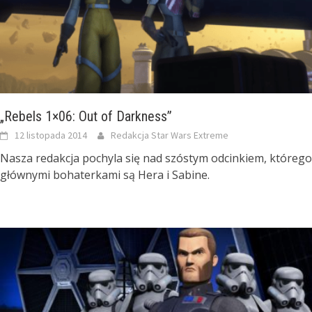
„Rebels 1×06: Out of Darkness”
12 listopada 2014
Redakcja Star Wars Extreme
Nasza redakcja pochyla się nad szóstym odcinkiem, którego
głównymi bohaterkami są Hera i Sabine.