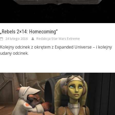
„Rebels 2×14: Homecoming”
24 lutego 2016
Redakcja Star Wars Extreme
Kolejny odcinek z okrętem z Expanded Universe – i kolejny
udany odcinek.