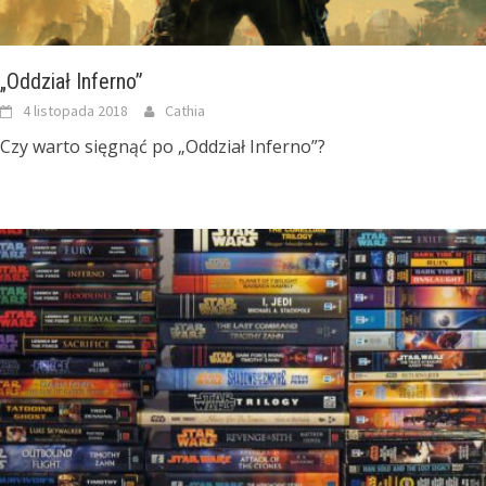
„Oddział Inferno”
4 listopada 2018
Cathia
Czy warto sięgnąć po „Oddział Inferno”?