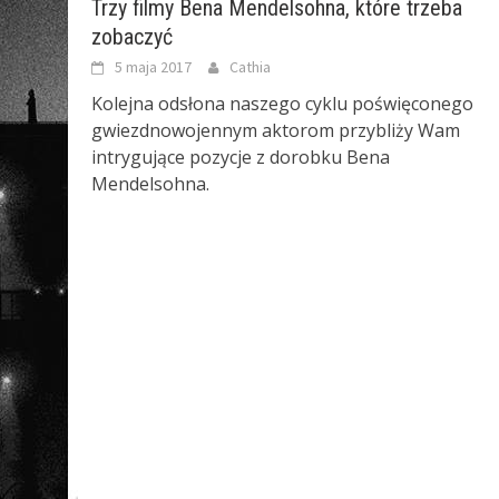
Trzy filmy Bena Mendelsohna, które trzeba
zobaczyć
5 maja 2017
Cathia
Kolejna odsłona naszego cyklu poświęconego
gwiezdnowojennym aktorom przybliży Wam
intrygujące pozycje z dorobku Bena
Mendelsohna.