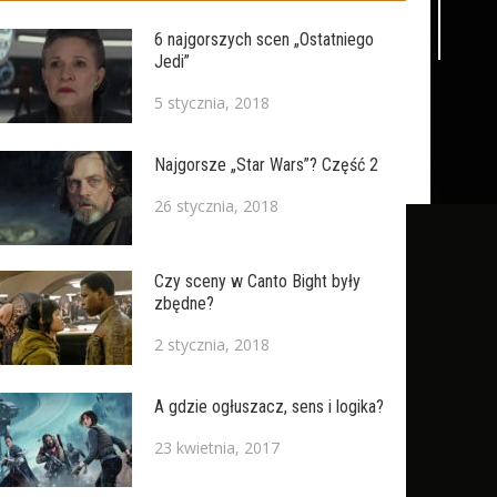
6 najgorszych scen „Ostatniego
Jedi”
5 stycznia, 2018
Najgorsze „Star Wars”? Część 2
26 stycznia, 2018
Czy sceny w Canto Bight były
zbędne?
2 stycznia, 2018
A gdzie ogłuszacz, sens i logika?
23 kwietnia, 2017