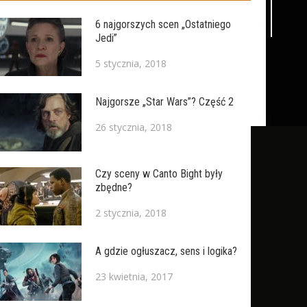
6 najgorszych scen „Ostatniego
Jedi”
5 stycznia, 2018
Najgorsze „Star Wars”? Część 2
26 stycznia, 2018
Czy sceny w Canto Bight były
zbędne?
2 stycznia, 2018
A gdzie ogłuszacz, sens i logika?
23 kwietnia, 2017